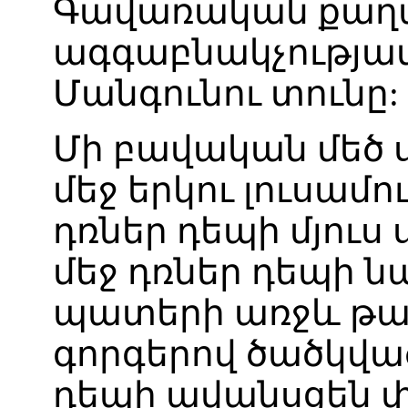
Գավառական
քաղ
ագգաբնակչությա
Մանգունու
տունը
:
Մի
բավական
մեծ
մեջ
երկու
լուսամո
դռներ
դեպի
մյուս
մեջ
դռներ
դեպի
ն
պատերի
առջև
թ
գորգերով
ծածկվա
դեպի
ավանսցեն
փ