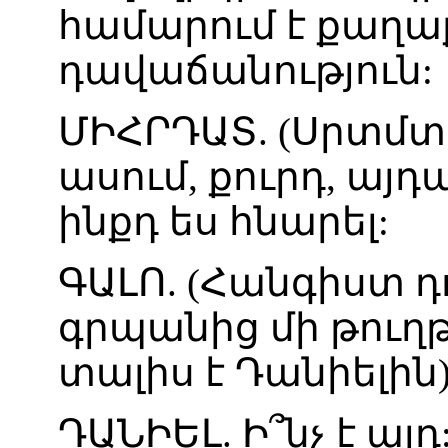
համարում
է
քաղա
դավաճանություն
:
ՄԻՀՐԴԱՏ
. (
Սրտմտ
ասում
,
քուրդ
,
այդ
ինքդ
ես
հնարել
:
ԳԱԼՈ
. (
Հանգիստ
դ
գրպանից
մի
թուղ
տալիս
է
Դանիելին
ԴԱՆԻԵԼ
.
Ի՞նչ
է
այդ