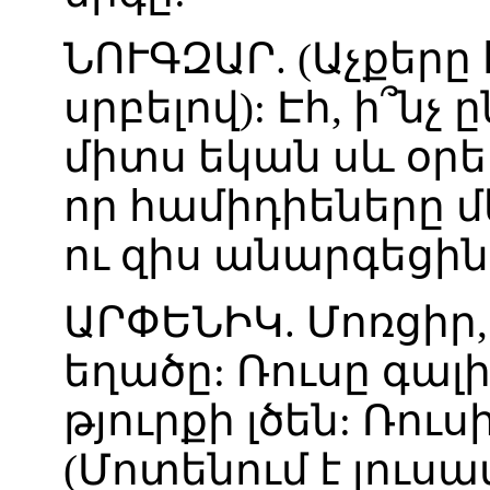
ՆՈՒԳԶԱՐ
. (
Աչքերը
սրբելով
):
Էհ
,
ի՞նչ
ը
միտս
եկան
սև
օրե
որ
համիդիեները
մ
ու
զիս
անարգեցին
ԱՐՓԵՆԻԿ
.
Մոռցիր
եղածը
:
Ռուսը
գալ
թյուրքի
լծեն
:
Ռուս
(
Մոտենում
է
լուսա