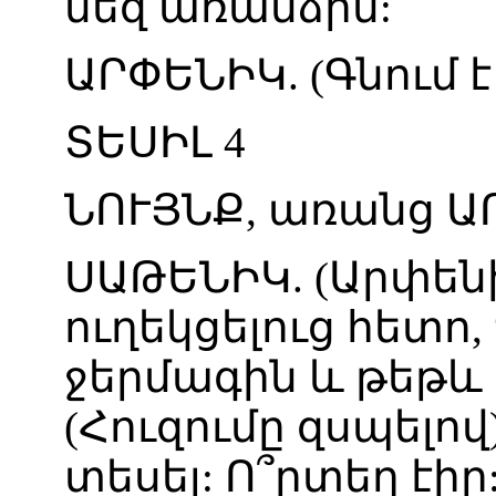
մեզ
առանձին
:
ԱՐՓԵՆԻԿ
. (
Գնում
է
ՏԵՍԻԼ
4
ՆՈՒՅՆՔ
,
առանց
Ա
ՍԱԹԵՆԻԿ
. (
Արփեն
ուղեկցելուց
հետո
,
ջերմագին
և
թեթև
(
Հուզումը
զսպելով
տեսել
:
Ո՞րտեղ
էիր