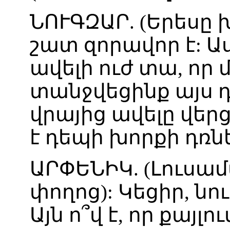
ՆՈՒԳԶԱՐ
. (
Երեսը
շատ
զորավոր
է
:
Ա
ավելի
ուժ
տա
,
որ
տանջվեցինք
այս
վրայից
ավելը
վերց
է
դեպի
խորքի
դռն
ԱՐՓԵՆԻԿ
. (
Լուսա
փողոց
):
Կեցիր
,
նո
Այն
ո՞վ
է
,
որ
քայլու