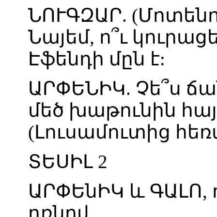
ՆՈՒԳԶԱՐ
. (
Մոտենո
Նայեմ
,
ո՞ւ
կուրացե
Էֆենդի
մըն
է
:
ԱՐՓԵՆԻԿ
.
Չե՞ս
ճա
մեծ
խաթունին
հա
(
Լուսամուտից
հեռ
ՏԵՍԻԼ
2
ԱՐՓԵնԻԿ
և
ԳԱԼՈ
,
դռնով