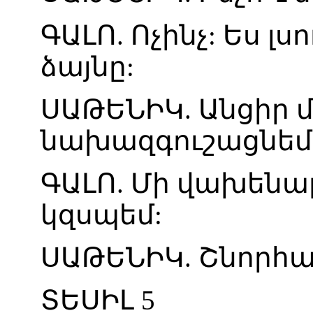
ԳԱԼՈ
.
Ոչինչ
:
Ես
լսո
ձայնը
:
ՍԱԹԵՆԻԿ
.
Անցիր
մ
նախազգուշացնեմ
ԳԱԼՈ
.
Մի
վախենա
կզսպեմ
:
ՍԱԹԵՆԻԿ
.
Շնորհա
ՏԵՍԻԼ
5