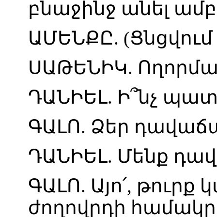
բնաջինջ
անել
ամբ
ԱՄԵՆՔԸ
. (
Ցնցվում
ՍԱԹԵՆԻԿ
.
Ողորմա
ԴԱՆԻԵԼ
.
Ի՞նչ
պատ
ԳԱԼՈ
.
Ձեր
դավաճա
ԴԱՆԻԵԼ
.
Մենք
դավ
ԳԱԼՈ
.
Այո՛
,
թուրք
կ
ժողովրդի
համակրո