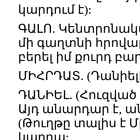
կարդում
է
):
ԳԱԼՈ
.
Կենտրոնակ
մի
գաղտնի
հրով
բերել
իմ
քուրդ
բա
ՄԻՀՐԴԱՏ
. (
Դանիել
ԴԱՆԻԵԼ
. (
Հուզված
Այդ
անարդար
է
,
ա
(
Թուղթը
տալիս
է
Մ
կարդա
: