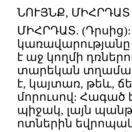
ՆՈՒՅՆՔ
,
ՄԻՀՐԴԱՏ
ՄԻՀՐԴԱՏ
. (
Դրսից
)
կառավարությանը
է
աջ
կողմի
դռներո
տարեկան
տղամա
է
,
կայտառ
,
թեև
,
ճ
մորուսով
:
Հագած
պիջակ
,
լայն
պանթ
ոտներին
եվրոպա