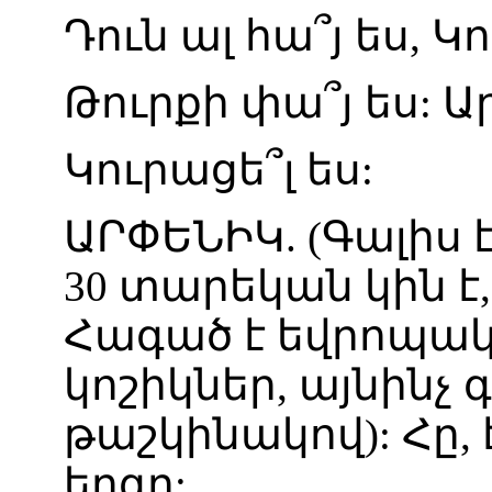
Դուն
ալ
հա՞յ
ես
,
Կո
Թուրքի
փա՞յ
ես
:
Ա
Կուրացե՞լ
ես
:
ԱՐՓԵՆԻԿ
. (
Գալիս
30
տարեկան
կին
է
Հագած
է
եվրոպա
կոշիկներ
,
այնինչ
գ
թաշկինակով
):
Հը
,
երգը
: