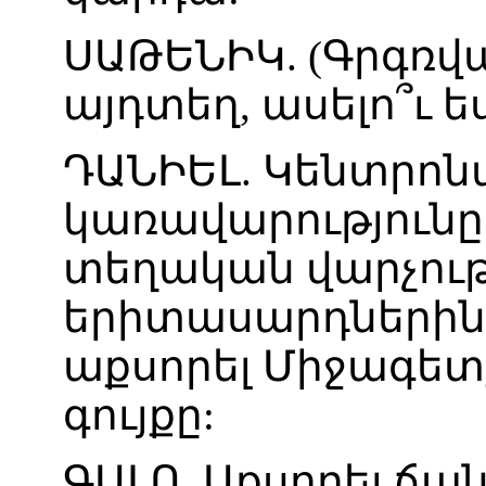
ՍԱԹԵՆԻԿ
. (
Գրգռվ
այդտեղ
,
ասելո՞ւ
ե
ԴԱՆԻԵԼ
.
Կենտրոն
կառավարությունը
տեղական
վարչութ
երիտասարդներին
աքսորել
Միջագետ
գույքը
:
ԳԱԼՈ
.
Աքսորել
ճա