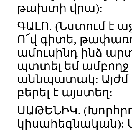
թախտի
վրա
):
ԳԱԼՈ
. (
Նստում
է
ա
Ո՜վ
գիտե
,
թափառո
ամուսինդ
ինձ
արտ
պտտել
եմ
ամբողջ
աննպատակ
:
Այժմ
բերել
է
այստեղ
:
ՍԱԹԵՆԻԿ
. (
Խորհր
կիսահեգնական
):