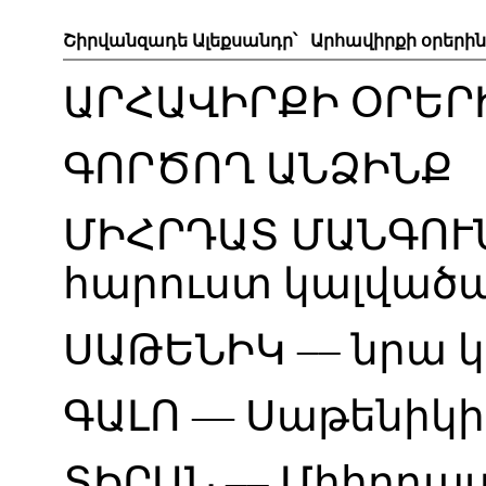
Շիրվանզադե Ալեքսանդր՝ Արհավիրքի օրերին
ԱՐՀԱՎԻՐՔԻ
ՕՐԵՐ
ԳՈՐԾՈՂ
ԱՆՁԻՆՔ
ՄԻՀՐԴԱՏ
ՄԱՆԳՈՒ
հարուստ
կալված
ՍԱԹԵՆԻԿ
––
նրա
կ
ԳԱԼՈ
—
Սաթենիկի
ՏԻՐԱՆ
––
Միհրդա