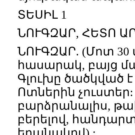
ՏԵՍԻԼ
1
ՆՈՒԳԶԱՐ
,
ՀԵՏՈ
Ա
ՆՈՒԳԶԱՐ
. (
Մոտ
30
հասարակ
,
բայց
մ
Գլուխը
ծածկված
է
Ոտներին
չուստեր
բարձրանալիս
,
թա
բերելով
,
հանդարտ
եղանակով
) :