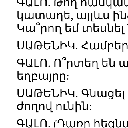
ԳԱԼՈ
.
Թող
հասկա
կատաղե
,
այլևս
ին
Կա՞րող
եմ
տեսնել
ՍԱԹԵՆԻԿ
.
Համբեր
ԳԱԼՈ
.
Ո՞րտեղ
են
ա
եղբայրը
:
ՍԱԹԵՆԻԿ
.
Գնացել
ժողով
ունին
:
ԳԱԼՈ
. (
Դառը
հեգն