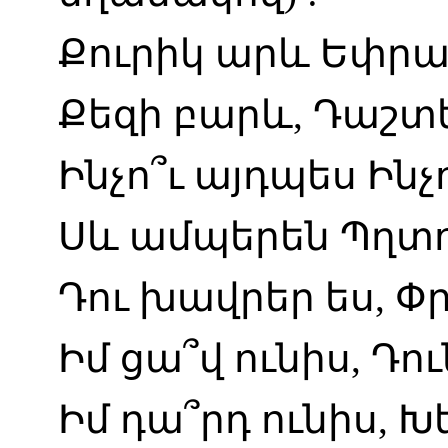
Քուրիկ
արև
Եփր
Քեզի
բարև
,
Դաշտ
Ինչո՞ւ
այդպես
Ինչ
Սև
ամպերեն
Պղտո
Դու
խավրեր
ես
,
Փր
Իմ
ցա՞վ
ունիս
,
Դու
Իմ
դա՞րդ
ունիս
,
Խ