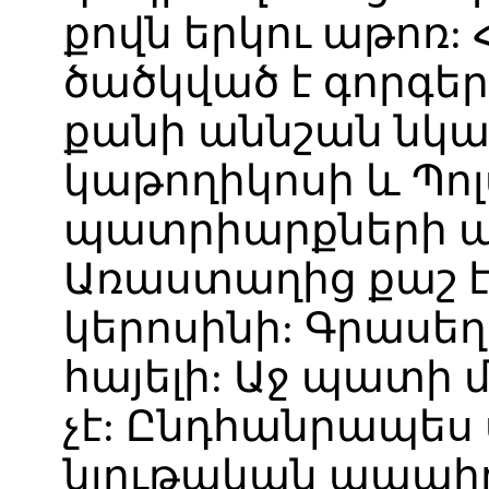
քովն
երկու
աթոռ
:
ծածկված
է
գորգեր
քանի
աննշան
նկա
կաթողիկոսի
և
Պոլ
պատրիարքների
Առաստաղից
քաշ
կերոսինի
:
Գրասեղ
հայելի
:
Աջ
պատի
չէ
:
Ընդհանրապես
նյութական
ապահո