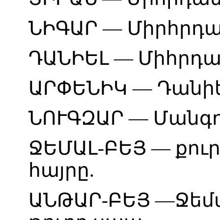
ՆԻԳԱՐ
––
Միրհրդ
ԴԱՆԻԵԼ
—
Միհրդ
ԱՐՓԵՆԻԿ
––
Դանիե
ՆՈՒԳԶԱՐ
––
Մանգո
ՋԵՄԱԼ
-
ԲԵՅ
—
քու
հայրը
.
ԱՆԹԱՐ
-
ԲԵՅ
––
Ջեմ