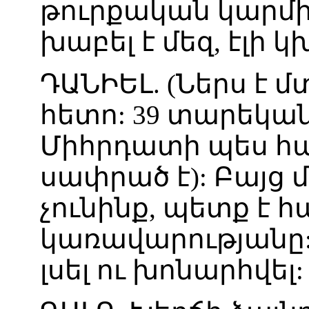
թուրքական
կարմ
խաբել
է
մեզ
,
էլի
կ
ԴԱՆԻԵԼ
. (
Ներս
է
մ
հետո
:
39
տարեկա
Միհրդատի
պես
հ
սափրած
է
):
Բայց
մ
չունինք
,
պետք
է
հ
կառավարությանը
լսել
ու
խոնարհվել