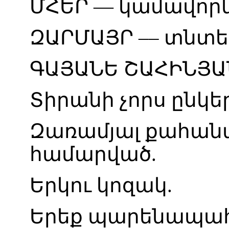
ՄՀԵՐ
—
կամավոր
ԶԱՐՄԱՅՐ
––
տնտ
ԳԱՅԱՆԵ
ՇԱՀԻՆՅԱ
Տիրանի
չորս
ընկե
Զառամյալ
քահան
համարված
.
Երկու
կոզակ
.
Երեք
պարենապա