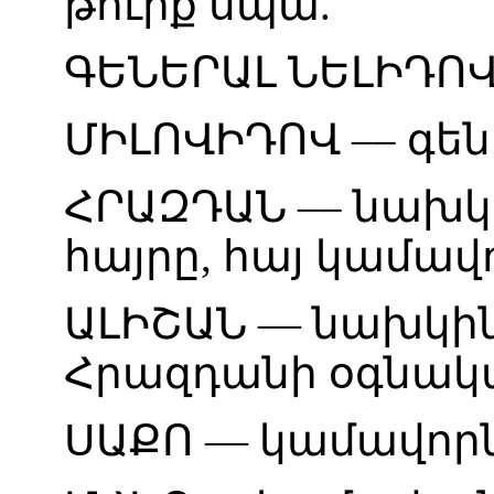
թուրք
սպա
.
ԳԵՆԵՐԱԼ
ՆԵԼԻԴՈ
ՄԻԼՈՎԻԴՈՎ
––
գեն
ՀՐԱԶԴԱՆ
––
նախկ
հայրը
,
հայ
կամավ
ԱԼԻՇԱՆ
—
նախկի
Հրազդանի
օգնակ
ՍԱՔՈ
—
կամավոր