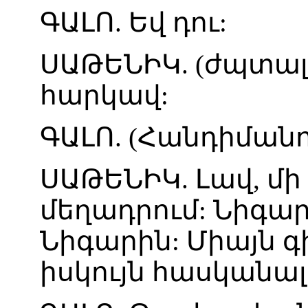
ԳԱԼՈ
.
Եվ
դու
:
ՍԱԹԵՆԻԿ
. (
ժպտալ
հարկավ
:
ԳԱԼՈ
. (
Հանդիմանո
ՍԱԹԵՆԻԿ
.
Լավ
,
մի
մեղադրում
:
Նիգա
Նիգարին
:
Միայն
գ
իսկույն
հասկանալ