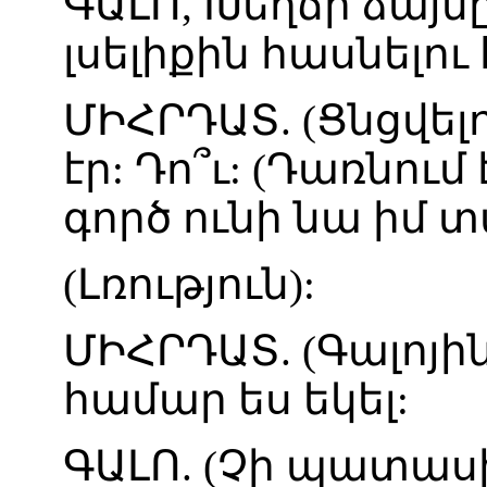
ԳԱԼՈ
,
Խեղճի
ձայն
լսելիքին
հասնելու
ՄԻՀՐԴԱՏ
. (
Ցնցվել
էր
:
Դո՞ւ
: (
Դառնում
գործ
ունի
նա
իմ
տ
(
Լռություն
):
ՄԻՀՐԴԱՏ
. (
Գալոյի
համար
ես
եկել
:
ԳԱԼՈ
. (
Չի
պատաս