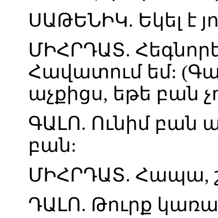
ՍԱԹԵՆԻԿ
.
Եկել
է
յ
ՄԻՀՐԴԱՏ
.
Հեգնոր
Հավատում
եմ
: (
Գա
աչքիցս
,
եթե
բան
չ
ԳԱԼՈ
.
Ունիմ
բան
ա
բան
:
ՄԻՀՐԴԱՏ
.
Հապա
,
ԴԱԼՈ
.
Թուրք
կառա