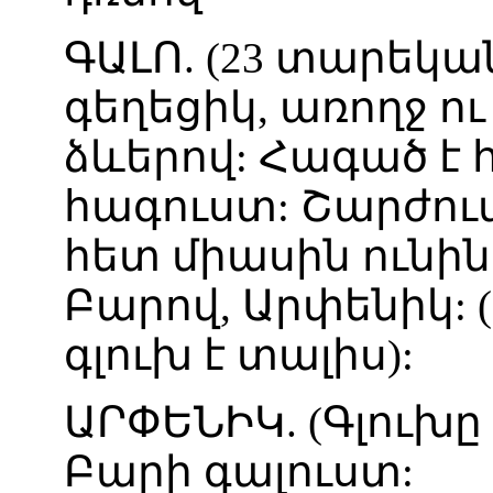
ԳԱԼՈ
. (
23
տարեկա
գեղեցիկ
,
առողջ
ու
ձևերով
:
Հագած
է
հագուստ
:
Շարժու
հետ
միասին
ունին
Բարով
,
Արփենիկ
: (
գլուխ
է
տալիս
):
ԱՐՓԵՆԻԿ
. (
Գլուխը
Բարի
գալուստ
: