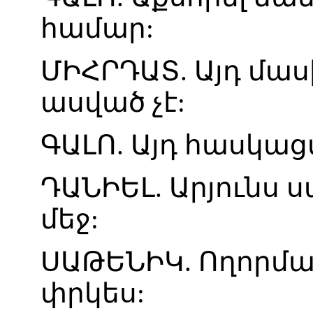
համար
:
ՄԻՀՐԴԱՏ
.
Այդ
մաս
ասված
չէ
:
ԳԱԼՈ
.
Այդ
հասկաց
ԴԱՆԻԵԼ
.
Արյունս
ս
մեջ
:
ՍԱԹԵՆԻԿ
.
Ողորմա
փրկես
: