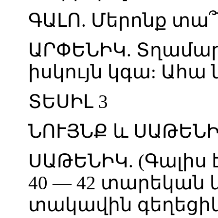
ԳԱԼՈ
.
Մերոնք
տա՞
ԱՐՓԵՆԻԿ
.
Տղամա
իսկույն
կգա
:
Ահա
ՏԵՍԻԼ
3
ՆՈՒՅՆՔ
և
ՍԱԹԵՆ
ՍԱԹԵՆԻԿ
. (
Գալիս
40
—
42
տարեկան
տակավին
գեղեցի