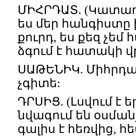
ՄԻՀՐԴԱՏ
. (
Կատա
ես
մեր
հանգիստը
քուրդ
,
ես
քեզ
չեմ
հ
ձգում
է
հատակի
վ
ՍԱԹԵՆԻԿ
.
Միհրդ
չգիտե
:
ԴՐՍԻՑ
. (
Լսվում
է
ե
նվագում
են
օսման
գալիս
է
հեռվից
,
հ