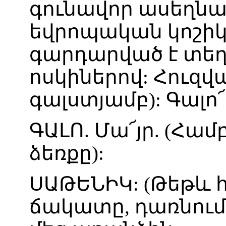
գունավոր
ասեղնա
եվրոպական
կոշի
գարդարված
է
տե
ոսկիներով
:
Հուզվ
գալստյամբ
):
Գալո՜
ԳԱԼՈ
.
Մա՜յր
. (
Համբ
ձեռքը
):
ՍԱԹԵՆԻԿ
: (
Թեթև
ճակատը
,
դառնում