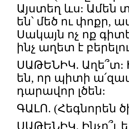
Այստեղ
ևս
:
Ամեն
տ
են
՝
մեծ
ու
փոքր
,
ա
Սակայն
ոչ
ոք
գիտ
ինչ
աղետ
է
բերելո
ՍԱԹԵՆԻԿ
.
Աղե՞տ
:
են
,
որ
պիտի
ա՛զա
դարավոր
լծեն
:
ԳԱԼՈ
. (
Հեգնորեն
ծ
ՍԱԹԵՆԻԿ
.
Ինչո՞ւ
ե