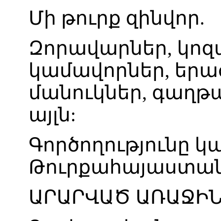
Մի
թուրք
զինվոր
.
Զորավարներ
,
կոզ
կամավորներ
,
երա
մանուկներ
,
գաղթ
այլն
:
Գործողությունը
կ
Թուրքահայաստա
ԱՐԱՐՎԱԾ
ԱՌԱՋԻ