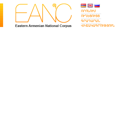
ՈՐՈՆՈՒՄ
ՈՒՂԵՑՈՒՅՑ
ԳՐԱԴԱՐԱՆ
ՎԻՃԱԿԱԳՐՈՒԹՅՈՒՆ